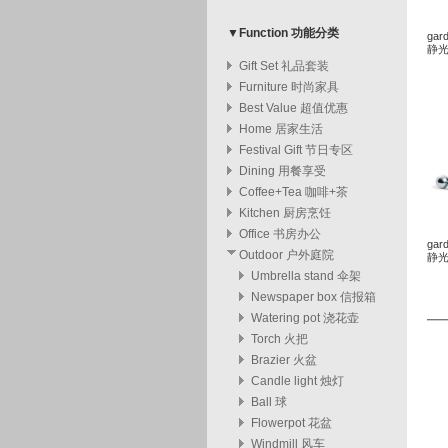
▼Function 功能分类
gard
静
Gift Set 礼品套装
Furniture 时尚家具
Best Value 超值优惠
Home 居家生活
Festival Gift 节日专区
Dining 用餐享受
Coffee+Tea 咖啡+茶
Kitchen 厨房烹饪
Office 书房办公
gard
Outdoor 户外庭院
静
Umbrella stand 伞架
Newspaper box 信报箱
Watering pot 浇花壶
Torch 火把
Brazier 火盆
Candle light 烛灯
Ball 球
Flowerpot 花盆
Windmill 风车